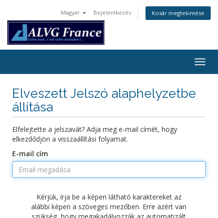
Magyar
Bejelentkezés
Kosár megtekintése
Togg
navig
Elveszett Jelszó alaphelyzetbe
állítása
Elfelejtette a jelszavát? Adja meg e-mail címét, hogy
elkezdődjön a visszaállítási folyamat.
E-mail cím
Kérjük, írja be a képen látható karaktereket az
alábbi képen a szöveges mezőben. Erre azért van
szükség, hogy megakadályozzák az automatizált