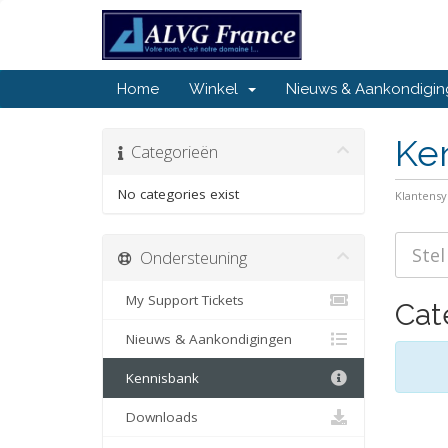
Home
Winkel
Nieuws & Aankondigi
Ke
Categorieën
No categories exist
Klantens
Ondersteuning
My Support Tickets
Cat
Nieuws & Aankondigingen
Kennisbank
Downloads