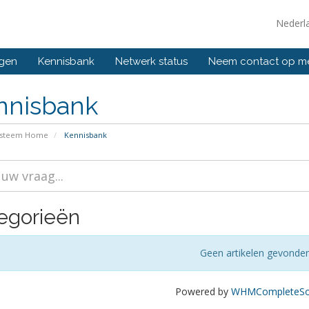
Nederl
ngen
Kennisbank
Netwerk status
Neem contact op m
nnisbank
ysteem Home
Kennisbank
egorieën
Geen artikelen gevonde
Powered by
WHMCompleteSol