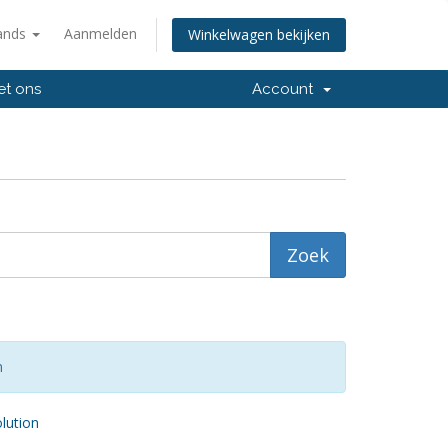
ands
Aanmelden
Winkelwagen bekijken
et ons
Account
n
ution