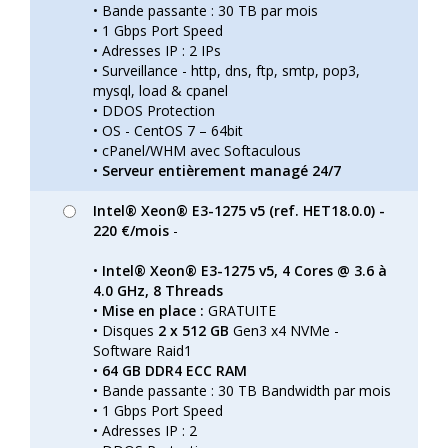
• Bande passante : 30 TB par mois
• 1 Gbps Port Speed
• Adresses IP : 2 IPs
• Surveillance - http, dns, ftp, smtp, pop3,
mysql, load & cpanel
• DDOS Protection
• OS - CentOS 7 – 64bit
• cPanel/WHM avec Softaculous
•
Serveur entièrement managé 24/7
Intel® Xeon® E3-1275 v5 (ref. HET18.0.0) -
220 €/mois
-
•
Intel® Xeon® E3-1275 v5, 4 Cores @ 3.6 à
4.0 GHz, 8 Threads
•
Mise en place :
GRATUITE
• Disques
2 x 512 GB
Gen3 x4 NVMe -
Software Raid1
•
64 GB DDR4 ECC RAM
• Bande passante : 30 TB Bandwidth par mois
• 1 Gbps Port Speed
• Adresses IP : 2