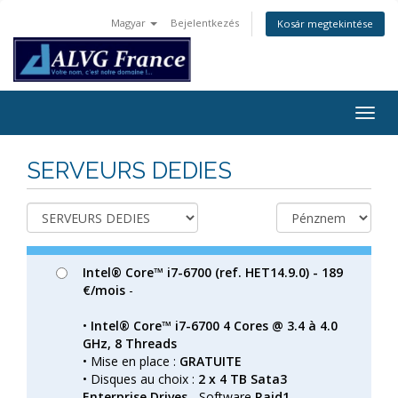
Magyar
Bejelentkezés
Kosár megtekintése
Togg
navig
SERVEURS DEDIES
Intel® Core™ i7-6700 (ref. HET14.9.0) - 189
€/mois
-
•
Intel® Core™ i7-6700 4 Cores @ 3.4 à 4.0
GHz, 8 Threads
• Mise en place :
GRATUITE
• Disques au choix :
2 x 4 TB Sata3
Enterprise Drives
- Software
Raid1