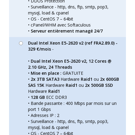
• DDOS Protection
• Surveillance - http, dns, ftp, smtp, pop3,
mysql, load & cpanel
• OS - CentOS 7 – 64bit
• cPanel/WHM avec Softaculous
•
Serveur entièrement managé 24/7
Dual Intel Xeon E5-2620 v2 (ref FRA2.89.0) -
329 €/mois
-
•
Dual Intel Xeon E5-2620 v2, 12 Cores @
2.10 GHz, 24 Threads
•
Mise en place :
GRATUITE
•
2x 3TB SATA3
Hardware
Raid1
ou
2x 600GB
SAS 15K
Hardware
Raid1
ou
2x 500GB SSD
Hardware
Raid1
•
128 GB
ECC DDR3
• Bande passante : 400 Mbps par mois sur un
port 1 Gbps
• Adresses IP : 2
• Surveillance - http, dns, ftp, smtp, pop3,
mysql, load & cpanel
• OS - CentOS 7 – 64bit