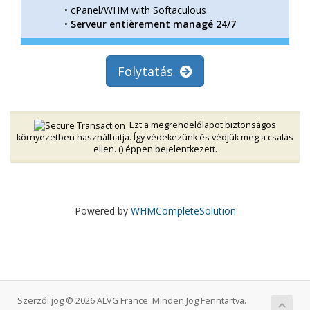
• cPanel/WHM with Softaculous
•
Serveur entièrement managé 24/7
Folytatás
Ezt a megrendelőlapot biztonságos
környezetben használhatja. Így védekezünk és védjük meg a csalás
ellen. (
) éppen bejelentkezett.
Powered by
WHMCompleteSolution
Szerzői jog © 2026 ALVG France. Minden Jog Fenntartva.