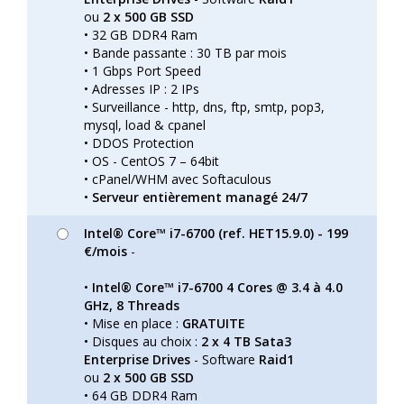
ou
2 x 500 GB SSD
• 32 GB DDR4 Ram
• Bande passante : 30 TB par mois
• 1 Gbps Port Speed
• Adresses IP : 2 IPs
• Surveillance - http, dns, ftp, smtp, pop3,
mysql, load & cpanel
• DDOS Protection
• OS - CentOS 7 – 64bit
• cPanel/WHM avec Softaculous
•
Serveur entièrement managé 24/7
Intel® Core™ i7-6700 (ref. HET15.9.0) - 199
€/mois
-
•
Intel® Core™ i7-6700 4 Cores @ 3.4 à 4.0
GHz, 8 Threads
• Mise en place :
GRATUITE
• Disques au choix :
2 x 4 TB Sata3
Enterprise Drives
- Software
Raid1
ou
2 x 500 GB SSD
• 64 GB DDR4 Ram