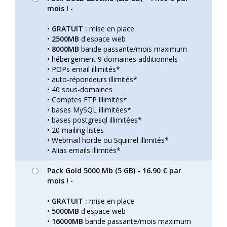
mois !
-
•
GRATUIT :
mise en place
•
2500MB
d'espace web
•
8000MB
bande passante/mois maximum
• hébergement 9 domaines additionnels
• POPs email illimités*
• auto-répondeurs illimités*
• 40 sous-domaines
• Comptes FTP illimités*
• bases MySQL illimitées*
• bases postgresql illimitées*
• 20 mailing listes
• Webmail horde ou Squirrel illimités*
• Alias emails illimités*
Pack Gold 5000 Mb (5 GB) - 16.90 € par
mois !
-
•
GRATUIT :
mise en place
•
5000MB
d'espace web
•
16000MB
bande passante/mois maximum