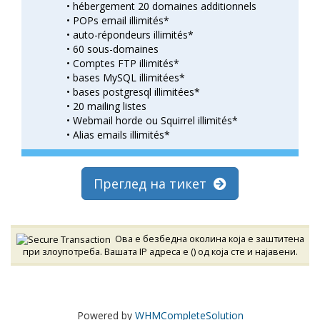
• hébergement 20 domaines additionnels
• POPs email illimités*
• auto-répondeurs illimités*
• 60 sous-domaines
• Comptes FTP illimités*
• bases MySQL illimitées*
• bases postgresql illimitées*
• 20 mailing listes
• Webmail horde ou Squirrel illimités*
• Alias emails illimités*
Преглед на тикет
Ова е безбедна околина која е заштитена
при злоупотреба. Вашата IP адреса е (
) од која сте и најавени.
Powered by
WHMCompleteSolution