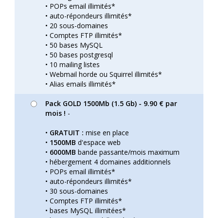
• POPs email illimités*
• auto-répondeurs illimités*
• 20 sous-domaines
• Comptes FTP illimités*
• 50 bases MySQL
• 50 bases postgresql
• 10 mailing listes
• Webmail horde ou Squirrel illimités*
• Alias emails illimités*
Pack GOLD 1500Mb (1.5 Gb) - 9.90 € par
mois !
-
•
GRATUIT :
mise en place
•
1500MB
d'espace web
•
6000MB
bande passante/mois maximum
• hébergement 4 domaines additionnels
• POPs email illimités*
• auto-répondeurs illimités*
• 30 sous-domaines
• Comptes FTP illimités*
• bases MySQL illimitées*