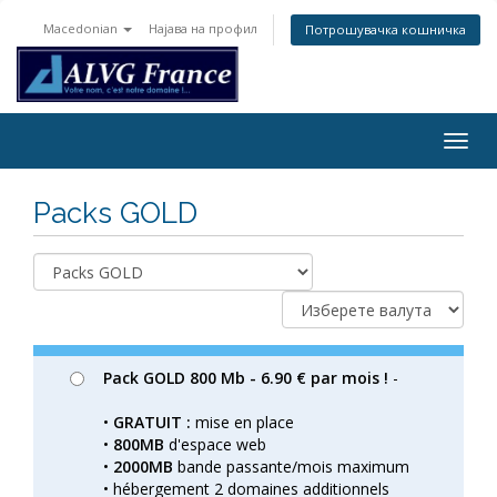
Macedonian
Најава на профил
Потрошувачка кошничка
Togg
navig
Packs GOLD
Pack GOLD 800 Mb - 6.90 € par mois !
-
•
GRATUIT :
mise en place
•
800MB
d'espace web
•
2000MB
bande passante/mois maximum
• hébergement 2 domaines additionnels