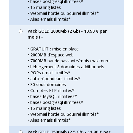
• bases postgresql illimitées*
• 15 mailing listes
• Webmail horde ou Squirrel illimités*
• Alias emails illimités*
Pack GOLD 2000Mb (2 Gb) - 10.90 € par
mois !
-
•
GRATUIT :
mise en place
•
2000MB
d'espace web
•
7000MB
bande passante/mois maximum
• hébergement 8 domaines additionnels
• POPs email illimités*
• auto-répondeurs illimités*
• 30 sous-domaines
• Comptes FTP illimités*
• bases MySQL illimitées*
• bases postgresql illimitées*
• 15 mailing listes
• Webmail horde ou Squirrel illimités*
• Alias emails illimités*
Pack GOLD 2500Mb (2.5 Gb) - 11.90 € par