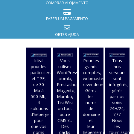
COMPRAR ALOJAMENTO
FAZER UM PAGAMENTO
OBTER AJUDA
Idéal
Vous
Pour les
Tous
pour les
utilisez
grands
nos
particuliers
WordPress,
comptes,
serveurs
et TPE,
Joomla,
webmasters,
sont
de 30
Prestashop,
revendeurs.
infogérés,
Mb à
Magento,
Gérez
gérés
500 Mb,
Mambo,
les
par nos
4
Tiki Wiki
noms
soins
solutions
ou tout
de
24H/24,
d'hébergement
autre
domaine
7J/7.
pour
CMS ?...
et
Nous
que vos
Des
leur
les
noms
packs
hébergement
fournissons