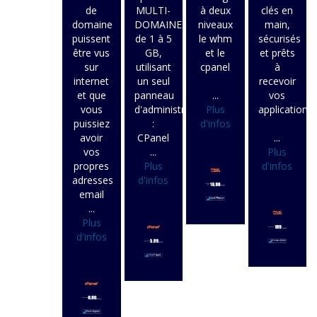
de
MULTI-
à deux
clés en
domaine
DOMAINES
niveaux
main,
puissent
de 1 à 5
le whm
sécurisés
être vus
GB,
et le
et prêts
sur
utilisant
cpanel
à
internet
un seul
recevoir
et que
panneau
...
vos
vous
d'administration
Plus
applications
puissiez
:
d'infos
avoir
CPanel
...
vos
...
Plus
propres
Plus
d'infos
adresses
d'infos
email
...
Plus
d'infos