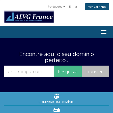
Português
Entrar
Ver Carrinho
Togg
navig
Encontre aqui o seu domínio
perfeito…
COMPRAR UM DOMÍNIO